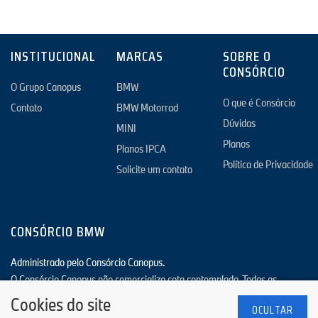
INSTITUCIONAL
MARCAS
SOBRE O
CONSÓRCIO
O Grupo Canopus
BMW
O que é Consórcio
Contato
BMW Motorrad
Dúvidas
MINI
Planos
Planos IPCA
Política de Privacidade
Solicite um contato
CONSÓRCIO BMW
Administrado pelo Consórcio Canopus.
O Consórcio Canopus não comercializa cota contemplada. Todas as
imagens/fotos exibidas neste site são de caráter meramente ilustrativas.
Cookies do site
OCULTAR
Canopus Administradora de Consórcios LTDA. - CNPJ: