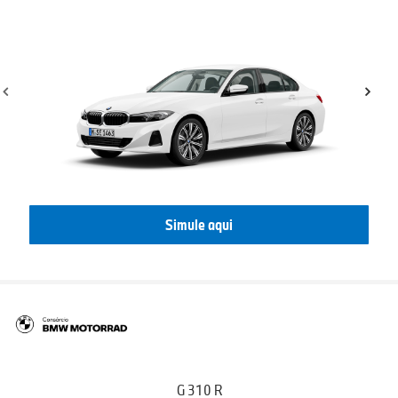
Simule aqui
G 310 R