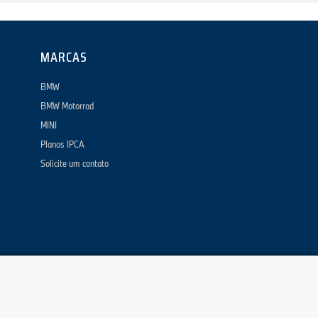
MARCAS
BMW
BMW Motorrad
MINI
Planos IPCA
Solicite um contato
otos exibidas neste site são de caráter meramente ilustrativas.
ISENTA
rdim Kennedy. CEP: 78065-000 - Cuiabá - MT - 0800 777 9050 -
atendimento@lojaconsor