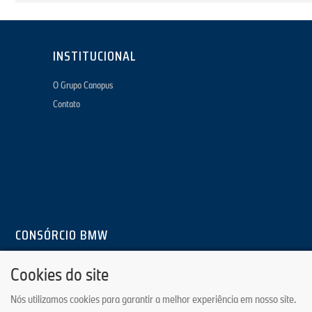
INSTITUCIONAL
O Grupo Canopus
Contato
CONSÓRCIO BMW
Administrado pelo Consórcio Canopus.
Cookies do site
O Consórcio Canopus não comercializa cota contemplada. Todas as imagens/f
Canopus Administradora de Consórcios LTDA. - CNPJ: 68.318.773/0001-54. - IE: 
Nós utilizamos cookies para garantir a melhor experiência em nosso site.
Av. Fernando Corrêa da Costa, 1944 - Acesso Lateral Rua Garcia Neto - Bairro Ja