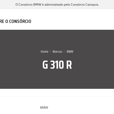
O Consórcio BMW é administrado pelo Consórcio Canopus.
RE O CONSÓRCIO
›
›
Home
Marcas
BMW
G 310 R
BMW